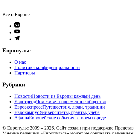
Все о Европе
Элемент
меню
Элемент
меню
Элемент
меню
Европульс
О нас
Политика конфиденциальности
Партнеры
Рубрики
Новости
Новости из Европы каждый день
Евротренд
Чем живет современное общество
Евроэкспресс
Путешествия, люди, традиции
Еврокампус
Университеты, гранты, учеба
Афиша
Европейские события в твоем городе
© Европульс 2009 – 2026. Сайт создан при поддержке Предста
Мнение редакции «Европульса» может не совпадать с мнением