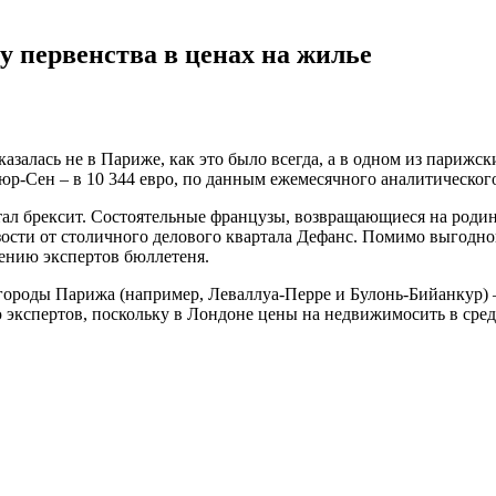
у первенства в ценах на жилье
азалась не в Париже, как это было всегда, а в одном из париж
сюр-Сен – в 10 344 евро, по данным ежемесячного аналитического
тал брексит. Состоятельные французы, возвращающиеся на роди
ости от столичного делового квартала Дефанс. Помимо выгодног
ению экспертов бюллетеня.
городы Парижа (например, Леваллуа-Перре и Булонь-Бийанкур) 
экспертов, поскольку в Лондоне цены на недвижимосить в сред