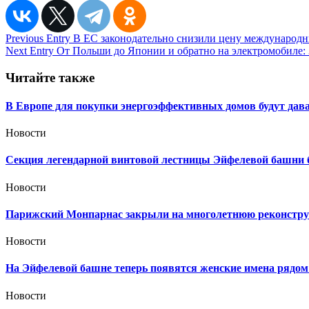
Навигация
Previous Entry
В ЕС законодательно снизили цену международ
Next Entry
От Польши до Японии и обратно на электромобиле: 
по
записям
Читайте также
В Европе для покупки энергоэффективных домов будут дав
Новости
Секция легендарной винтовой лестницы Эйфелевой башни б
Новости
Парижский Монпарнас закрыли на многолетнюю реконстру
Новости
На Эйфелевой башне теперь появятся женские имена рядо
Новости