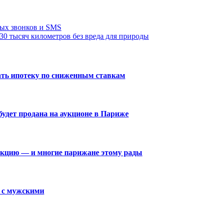
ных звонков и SMS
30 тысяч километров без вреда для природы
ать ипотеку по сниженным ставкам
удет продана на аукционе в Париже
кцию — и многие парижане этому рады
м с мужскими