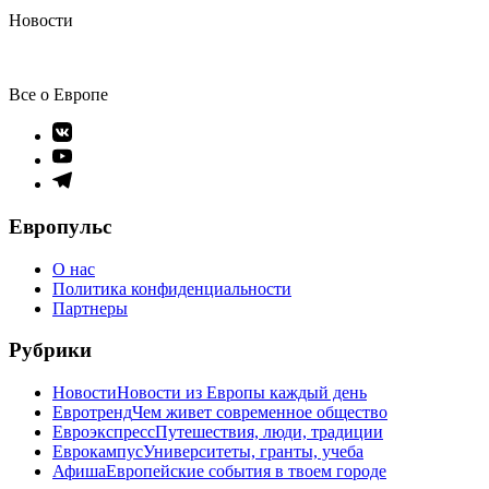
Новости
Все о Европе
Элемент
меню
Элемент
меню
Элемент
меню
Европульс
О нас
Политика конфиденциальности
Партнеры
Рубрики
Новости
Новости из Европы каждый день
Евротренд
Чем живет современное общество
Евроэкспресс
Путешествия, люди, традиции
Еврокампус
Университеты, гранты, учеба
Афиша
Европейские события в твоем городе