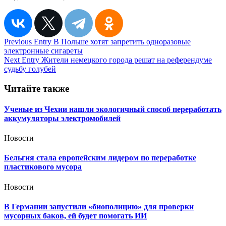
Навигация
Previous Entry
В Польше хотят запретить одноразовые
электронные сигареты
по
Next Entry
Жители немецкого города решат на референдуме
записям
судьбу голубей
Читайте также
Ученые из Чехии нашли экологичный способ переработать
аккумуляторы электромобилей
Новости
Бельгия стала европейским лидером по переработке
пластикового мусора
Новости
В Германии запустили «биополицию» для проверки
мусорных баков, ей будет помогать ИИ