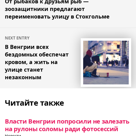
по
От рыбаков к друзьям рыб —
зоозащитники предлагают
записям
переименовать улицу в Стокгольме
NEXT ENTRY
В Венгрии всех
бездомных обеспечат
кровом, а жить на
улице станет
незаконным
Читайте также
Власти Венгрии попросили не залезать
на рулоны соломы ради фотосессий
Новости