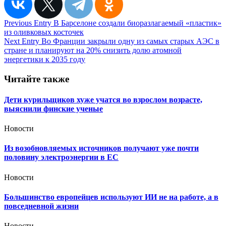
Навигация
Previous Entry
В Барселоне создали биоразлагаемый «пластик»
из оливковых косточек
по
Next Entry
Во Франции закрыли одну из самых старых АЭС в
записям
стране и планируют на 20% снизить долю атомной
энергетики к 2035 году
Читайте также
Дети курильщиков хуже учатся во взрослом возрасте,
выяснили финские ученые
Новости
Из возобновляемых источников получают уже почти
половину электроэнергии в ЕС
Новости
Большинство европейцев используют ИИ не на работе, а в
повседневной жизни
Новости