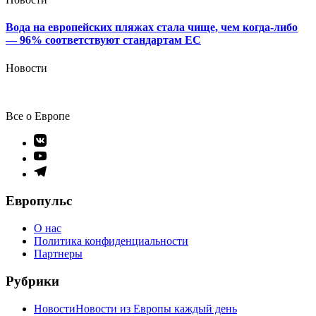
Вода на европейских пляжах стала чище, чем когда-либо
— 96% соответствуют стандартам ЕС
Новости
Все о Европе
Элемент
меню
Элемент
меню
Элемент
меню
Европульс
О нас
Политика конфиденциальности
Партнеры
Рубрики
Новости
Новости из Европы каждый день