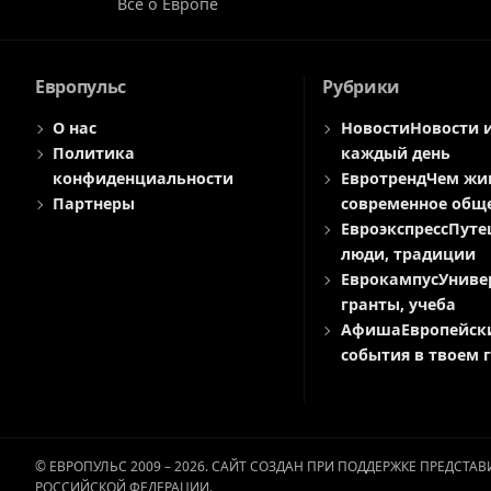
Все о Европе
Европульс
Рубрики
О нас
Новости
Новости 
Политика
каждый день
конфиденциальности
Евротренд
Чем жи
Партнеры
современное общ
Евроэкспресс
Путе
люди, традиции
Еврокампус
Униве
гранты, учеба
Афиша
Европейск
события в твоем 
© ЕВРОПУЛЬС 2009 – 2026. САЙТ СОЗДАН ПРИ ПОДДЕРЖКЕ ПРЕДСТ
РОССИЙСКОЙ ФЕДЕРАЦИИ.