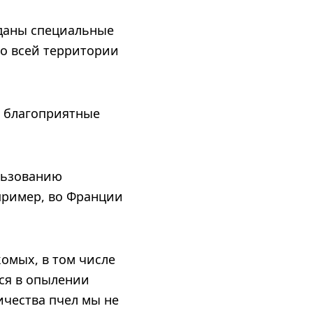
зданы специальные
по всей территории
т благоприятные
льзованию
апример, во Франции
омых, в том числе
ся в опылении
ичества пчел мы не