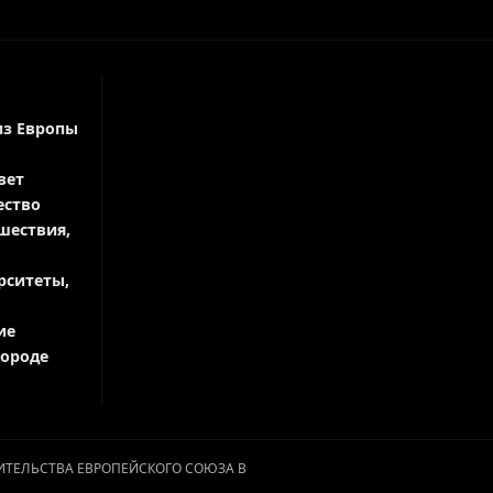
из Европы
вет
ество
шествия,
рситеты,
ие
городе
АВИТЕЛЬСТВА ЕВРОПЕЙСКОГО СОЮЗА В