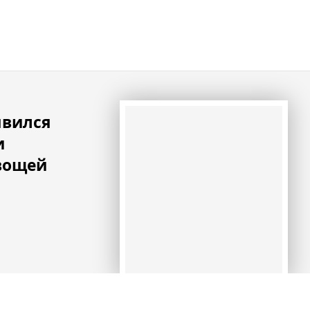
явился
и
вощей