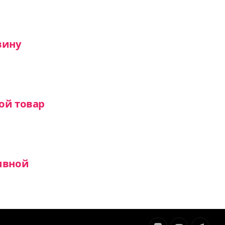
вину
ой товар
ивной