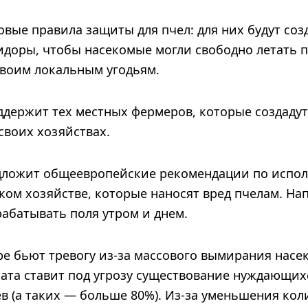
овые правила защиты для пчел: для них будут со
идоры, чтобы насекомые могли свободно летать 
 своим локальным угодьям.
ддержит тех местных фермеров, которые создаду
 своих хозяйствах.
едложит общеевропейские рекомендации по испо
ком хозяйстве, которые наносят вред пчелам. Н
абатывать поля утром и днем.
е бьют тревогу из-за массового вымирания насек
рата ставит под угрозу существование нуждающих
в (а таких — больше 80%). Из-за уменьшения кол