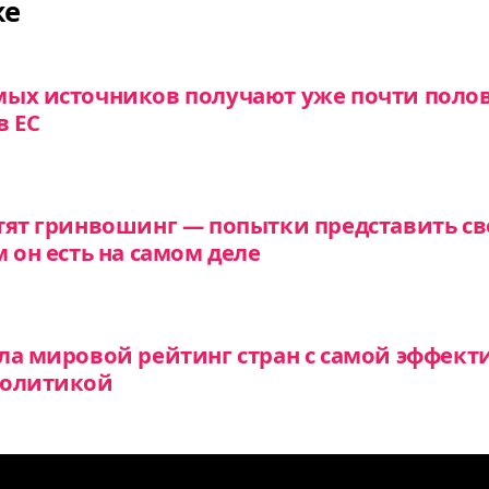
же
мых источников получают уже почти поло
в ЕС
тят гринвошинг — попытки представить св
 он есть на самом деле
ла мировой рейтинг стран с самой эффект
политикой