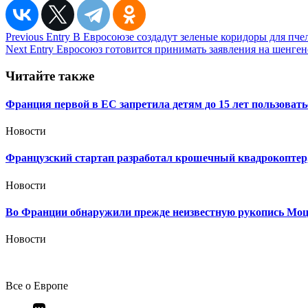
Навигация
Previous Entry
В Евросоюзе создадут зеленые коридоры для пче
Next Entry
Евросоюз готовится принимать заявления на шенген
по
записям
Читайте также
Франция первой в ЕС запретила детям до 15 лет пользовать
Новости
Французский стартап разработал крошечный квадрокоптер,
Новости
Во Франции обнаружили прежде неизвестную рукопись Мо
Новости
Все о Европе