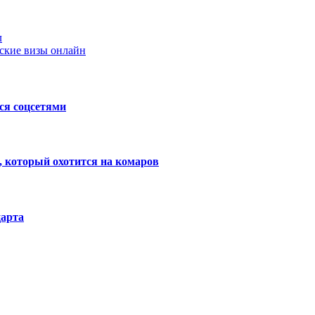
л
ские визы онлайн
ся соцсетями
 который охотится на комаров
царта