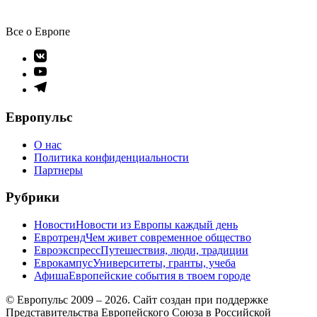
Все о Европе
Элемент
меню
Элемент
меню
Элемент
меню
Европульс
О нас
Политика конфиденциальности
Партнеры
Рубрики
Новости
Новости из Европы каждый день
Евротренд
Чем живет современное общество
Евроэкспресс
Путешествия, люди, традиции
Еврокампус
Университеты, гранты, учеба
Афиша
Европейские события в твоем городе
© Европульс 2009 – 2026. Сайт создан при поддержке
Представительства Европейского Союза в Российской