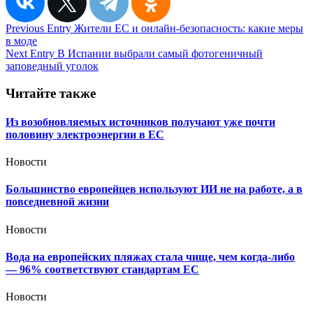
Навигация
Previous Entry
Жители ЕС и онлайн-безопасность: какие меры
в моде
по
Next Entry
В Испании выбрали самый фотогеничный
записям
заповедный уголок
Читайте также
Из возобновляемых источников получают уже почти
половину электроэнергии в ЕС
Новости
Большинство европейцев используют ИИ не на работе, а в
повседневной жизни
Новости
Вода на европейских пляжах стала чище, чем когда-либо
— 96% соответствуют стандартам ЕС
Новости