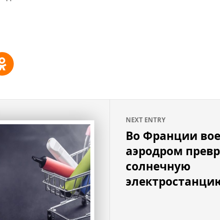
NEXT ENTRY
Во Франции во
аэродром превр
солнечную
электростанци