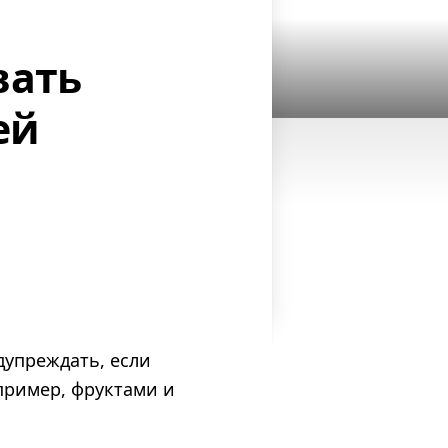
вать
ей
дупреждать, если
пример, фруктами и