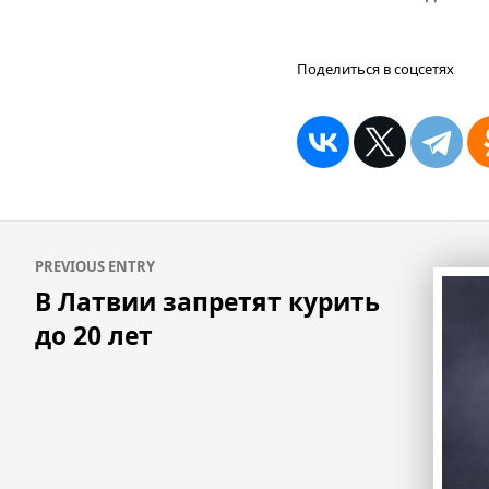
Поделиться в соцсетях
Навигация
PREVIOUS ENTRY
по
В Латвии запретят курить
записям
до 20 лет