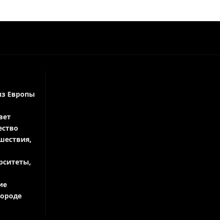
из Европы
вет
ество
шествия,
рситеты,
ие
городе