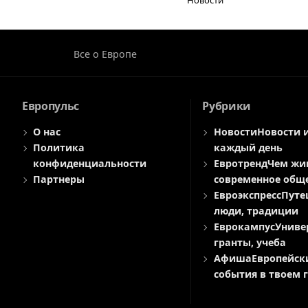
Новости
Все о Европе
Европульс
Рубрики
О нас
Новости
Новости 
Политика
каждый день
конфиденциальности
Евротренд
Чем жи
Партнеры
современное общ
Евроэкспресс
Путе
люди, традиции
Еврокампус
Униве
гранты, учеба
Афиша
Европейск
события в твоем 