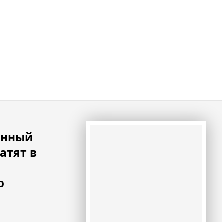
енный
атят в
ю