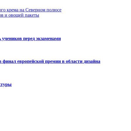
ого крема на Северном полюсе
ов и овощей пакеты
 учеников перед экзаменами
 финал европейской премии в области дизайна
ктуры