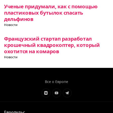
Ученые придумали, как с помощью
пластиковых бутылок спасать
дельфинов
Новости
Французский стартап разработал
крошечный квадрокоптер, который
охотится на комаров
Новости
Все о Европе
Элемент
Элемент
Элемент
меню
меню
меню
Европульс