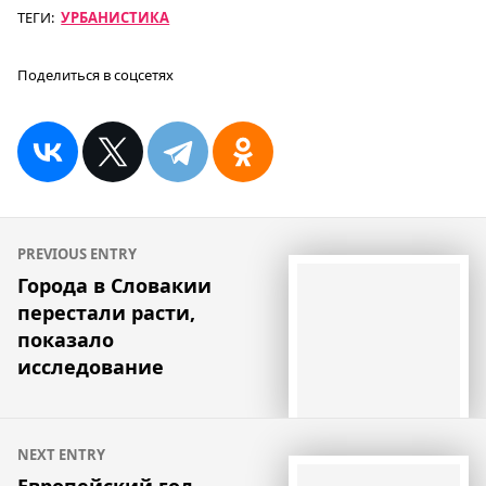
ТЕГИ:
УРБАНИСТИКА
Поделиться в соцсетях
Навигация
PREVIOUS ENTRY
по
Города в Словакии
перестали расти,
записям
показало
исследование
NEXT ENTRY
Европейский год