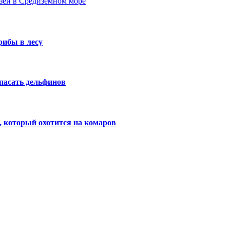
зей в Средиземном море
рибы в лесу
пасать дельфинов
 который охотится на комаров