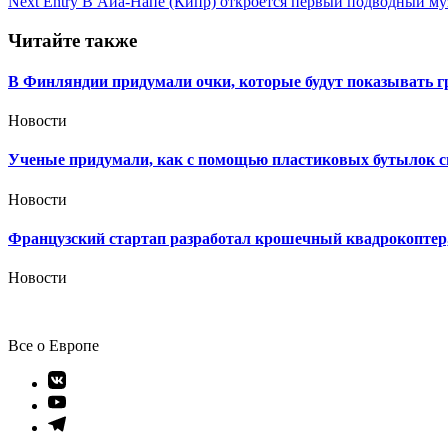
Next Entry
В Айа-Напе (Кипр) откроется первый подводный му
по
записям
Читайте также
В Финляндии придумали очки, которые будут показывать г
Новости
Ученые придумали, как с помощью пластиковых бутылок с
Новости
Французский стартап разработал крошечный квадрокоптер,
Новости
Все о Европе
Элемент
меню
Элемент
меню
Элемент
меню