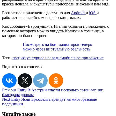
краска исчезла, и скульптуры приобрели знакомый нам вид.
Бесплатное приложение доступно для
Android
и
iOS
и
работает на английском и греческом языках.
Как сообщал «Европульс», в Италии создали приложение, с
помощью которого можно увидеть Колизей в том виде, в
котором он был построен.
Посмотреть на бои гладиаторов теперь
можно через виртуальную реальность
Теги:
греция
культурное наследие
мобильное приложение
Поделиться в соцсетях
Навигация
Previous Entry
В Австрии спасли несколько сотен оленят
благодаря дронам
по
Next Entry
Ясли Брюсселя перейдут на многоразовые
записям
подгузники
Читайте также