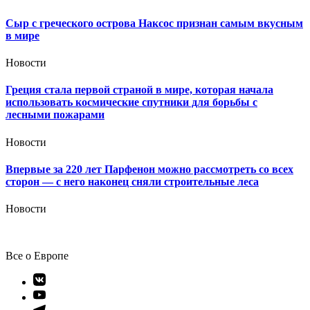
Сыр с греческого острова Наксос признан самым вкусным
в мире
Новости
Греция стала первой страной в мире, которая начала
использовать космические спутники для борьбы с
лесными пожарами
Новости
Впервые за 220 лет Парфенон можно рассмотреть со всех
сторон — с него наконец сняли строительные леса
Новости
Все о Европе
Элемент
меню
Элемент
меню
Элемент