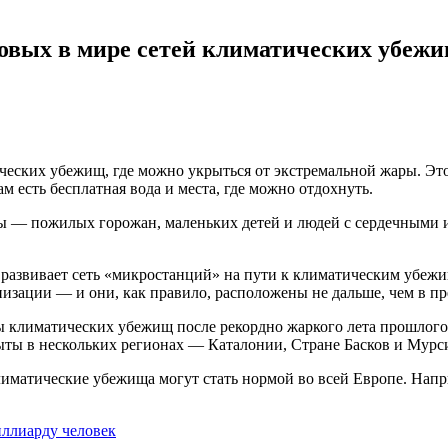
довых в мире сетей климатических убежи
ических убежищ, где можно укрыться от экстремальной жары. Эт
 есть бесплатная вода и места, где можно отдохнуть.
ары — пожилых горожан, маленьких детей и людей с сердечными 
развивает сеть «микростанций» на пути к климатическим убежищ
изации — и они, как правило, расположены не дальше, чем в пре
климатических убежищ после рекордно жаркого лета прошлого го
рыты в нескольких регионах — Каталонии, Стране Басков и Мурс
лиматические убежища могут стать нормой во всей Европе. Напр
иллиарду человек