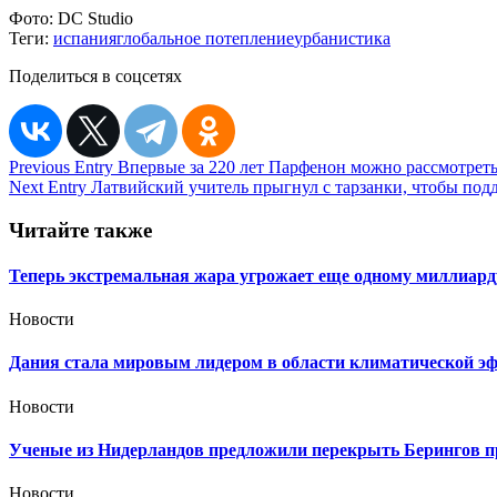
Фото:
DC Studio
Теги:
испания
глобальное потепление
урбанистика
Поделиться в соцсетях
Навигация
Previous Entry
Впервые за 220 лет Парфенон можно рассмотреть 
Next Entry
Латвийский учитель прыгнул с тарзанки, чтобы под
по
записям
Читайте также
Теперь экстремальная жара угрожает еще одному миллиард
Новости
Дания стала мировым лидером в области климатической э
Новости
Ученые из Нидерландов предложили перекрыть Берингов п
Новости