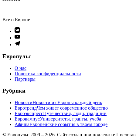
Все о Европе
Элемент
меню
Элемент
меню
Элемент
меню
Европульс
О нас
Политика конфиденциальности
Партнеры
Рубрики
Новости
Новости из Европы каждый день
Евротренд
Чем живет современное общество
Евроэкспресс
Путешествия, люди, традиции
Еврокампус
Университеты, гранты, учеба
Афиша
Европейские события в твоем городе
© Европульс 2009 – 2026. Сайт создан при поддержке Предста