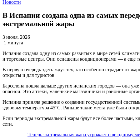
Новости
В Испании создана одна из самых пере
экстремальной жары
3 июля, 2026
1 минута
Испания создала одну из самых развитых в мире сетей климат
и торговые центры. Они оснащены кондиционерами — а еще там
В первую очередь здесь ждут тех, кто особенно страдает от ж
открыты и для туристов.
Барселона пошла дальше других испанских городов — она уже 
опасной. Это аптеки, маленькие магазинчики и районные орган
Испания приняла решение о создании государственной системы 
здоровья температура 45°C. Раньше такие места уже были отк
Если периоды экстремальной жары будут все более частыми, к
сети.
Теперь экстремальная жара угрожает еще одному м