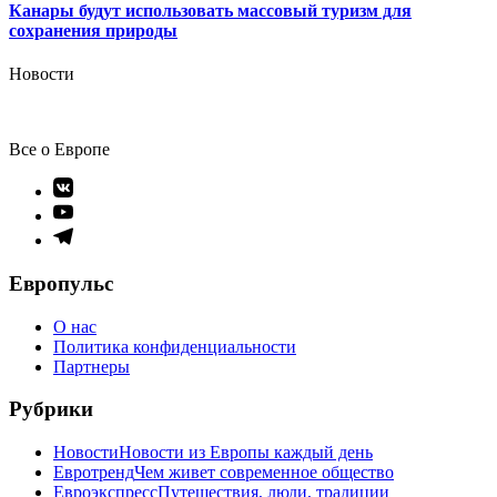
Канары будут использовать массовый туризм для
сохранения природы
Новости
Все о Европе
Элемент
меню
Элемент
меню
Элемент
меню
Европульс
О нас
Политика конфиденциальности
Партнеры
Рубрики
Новости
Новости из Европы каждый день
Евротренд
Чем живет современное общество
Евроэкспресс
Путешествия, люди, традиции