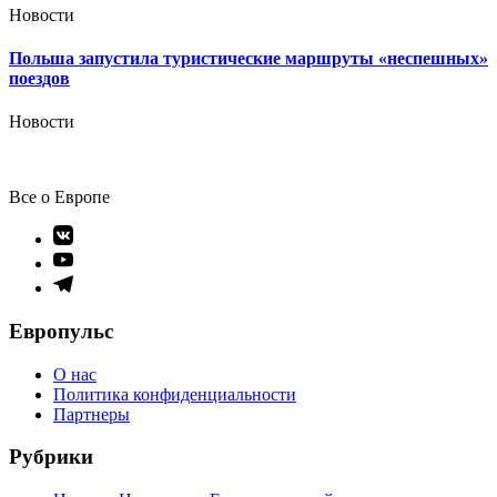
Новости
Польша запустила туристические маршруты «неспешных»
поездов
Новости
Все о Европе
Элемент
меню
Элемент
меню
Элемент
меню
Европульс
О нас
Политика конфиденциальности
Партнеры
Рубрики