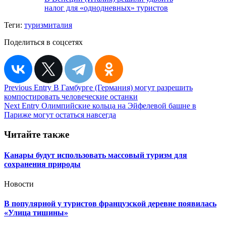
налог для «однодневных» туристов
Теги:
туризм
италия
Поделиться в соцсетях
Навигация
Previous Entry
В Гамбурге (Германия) могут разрешить
компостировать человеческие останки
по
Next Entry
Олимпийские кольца на Эйфелевой башне в
записям
Париже могут остаться навсегда
Читайте также
Канары будут использовать массовый туризм для
сохранения природы
Новости
В популярной у туристов французской деревне появилась
«Улица тишины»