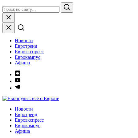
Skip
Search
to
for:
Search
content
Close
Новости
Евротренд
Евроэкспресс
Еврокампус
Афиша
Элемент
меню
Элемент
меню
Элемент
меню
Европульс: всё о Европе
Новости
Евротренд
Евроэкспресс
Еврокампус
Афиша