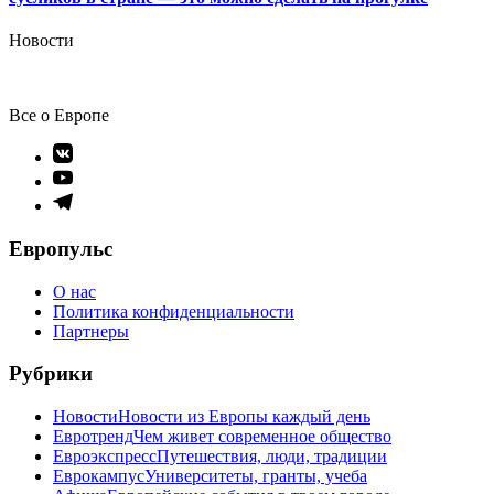
Новости
Все о Европе
Элемент
меню
Элемент
меню
Элемент
меню
Европульс
О нас
Политика конфиденциальности
Партнеры
Рубрики
Новости
Новости из Европы каждый день
Евротренд
Чем живет современное общество
Евроэкспресс
Путешествия, люди, традиции
Еврокампус
Университеты, гранты, учеба