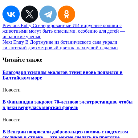
Навигация
Previous Entry
Сгенерированные ИИ вирусные ролики с
животными могут быть опасными, особенно для детей —
по
испанские ученые
записям
Next Entry
В Дортмунде из ботанического сада украли
гигантский двухметровый цветок, пахнущий падалью
Читайте также
Благодаря усилиям экологов тунец вновь появился в
Балтийском море
Новости
В Финляндии закроют 70-летнюю электростанцию, чтобы
в реки вернулась морская форель
Новости
В Венгрии попросили добровольцев помочь с подсчетом
сусликов в стране — это можно сделать на прогулке