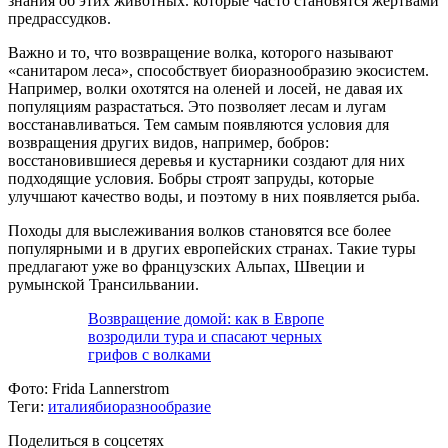
знания об этих животных. которые часто становятся жертвами
предрассудков.
Важно и то, что возвращение волка, которого называют
«санитаром леса», способствует биоразнообразию экосистем.
Например, волки охотятся на оленей и лосей, не давая их
популяциям разрастаться. Это позволяет лесам и лугам
восстанавливаться. Тем самым появляются условия для
возвращения других видов, например, бобров:
восстановившиеся деревья и кустарники создают для них
подходящие условия. Бобры строят запруды, которые
улучшают качество воды, и поэтому в них появляется рыба.
Походы для выслеживания волков становятся все более
популярными и в других европейских странах. Такие туры
предлагают уже во французских Альпах, Швеции и
румынской Трансильвании.
Возвращение домой: как в Европе
возродили тура и спасают черных
грифов с волками
Фото:
Frida Lannerstrom
Теги:
италия
биоразнообразие
Поделиться в соцсетях