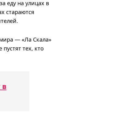
а еду на улицах в
ах стараются
телей.
 мира — «Ла Скала»
 пустят тех, кто
 в