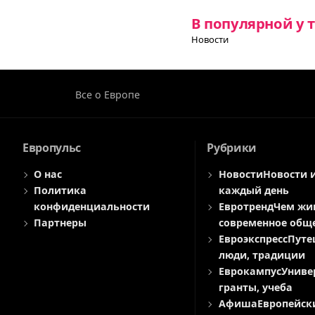
В популярной у 
Новости
Все о Европе
Европульс
Рубрики
О нас
Новости
Новости 
Политика
каждый день
конфиденциальности
Евротренд
Чем жи
Партнеры
современное общ
Евроэкспресс
Путе
люди, традиции
Еврокампус
Униве
гранты, учеба
Афиша
Европейск