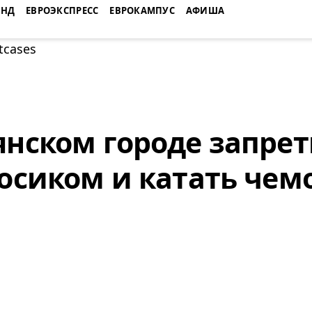
ЕНД
ЕВРОЭКСПРЕСС
ЕВРОКАМПУС
АФИША
янском городе запре
босиком и катать че