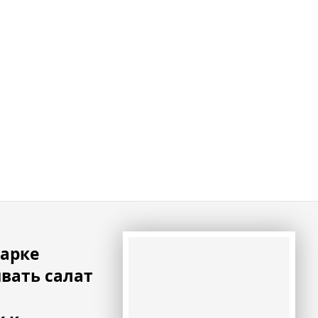
парке
вать салат