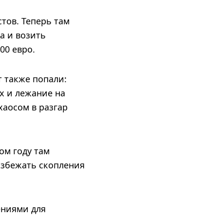
тов. Теперь там
а и возить
00 евро.
т также попали:
х и лежание на
хаосом в разгар
ом году там
избежать скопления
ениями для