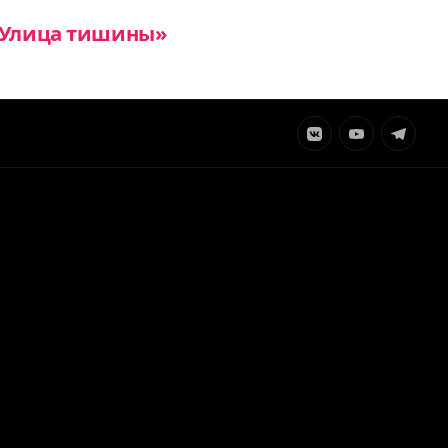
 «Улица тишины»
Элемент
Элемент
Элемент
меню
меню
меню