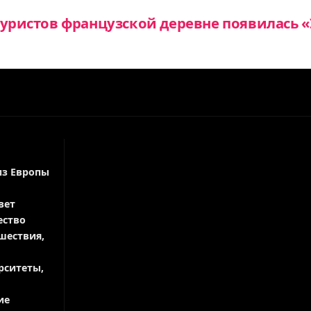
туристов французской деревне появилась
из Европы
вет
ество
шествия,
рситеты,
ие