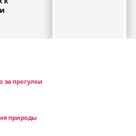
 к
ни
о за прогулки
ния природы