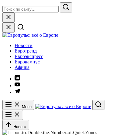
Skip
Search
to
for:
Search
content
Close
Европульс: всё о Европе
Новости
Евротренд
Евроэкспресс
Еврокампус
Афиша
Элемент
меню
Элемент
меню
Элемент
меню
Menu
Search
Наверх