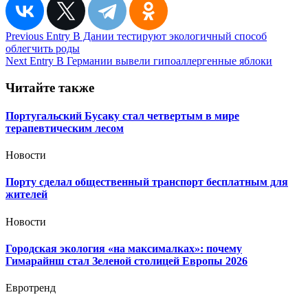
Навигация
Previous Entry
В Дании тестируют экологичный способ
облегчить роды
по
Next Entry
В Германии вывели гипоаллергенные яблоки
записям
Читайте также
Португальский Бусаку стал четвертым в мире
терапевтическим лесом
Новости
Порту сделал общественный транспорт бесплатным для
жителей
Новости
Городская экология «на максималках»: почему
Гимарайнш стал Зеленой столицей Европы 2026
Евротренд