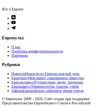
Все о Европе
Элемент
меню
Элемент
меню
Элемент
меню
Европульс
О нас
Политика конфиденциальности
Партнеры
Рубрики
Новости
Новости из Европы каждый день
Евротренд
Чем живет современное общество
Евроэкспресс
Путешествия, люди, традиции
Еврокампус
Университеты, гранты, учеба
Афиша
Европейские события в твоем городе
© Европульс 2009 – 2026. Сайт создан при поддержке
Представительства Европейского Союза в Российской