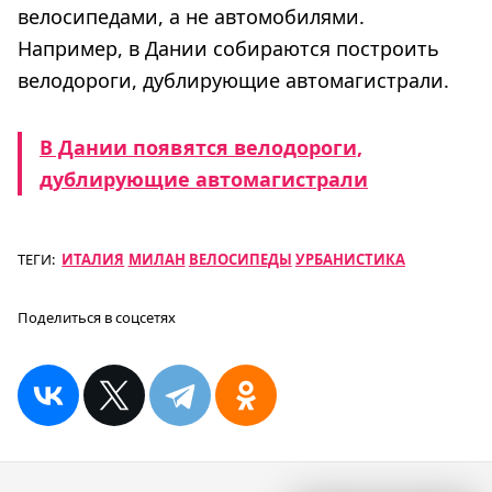
велосипедами, а не автомобилями.
Например, в Дании собираются построить
велодороги, дублирующие автомагистрали.
В Дании появятся велодороги,
дублирующие автомагистрали
ТЕГИ:
ИТАЛИЯ
МИЛАН
ВЕЛОСИПЕДЫ
УРБАНИСТИКА
Поделиться в соцсетях
Навигация