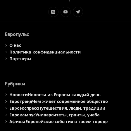
Элемент
Элемент
Элемент
меню
меню
меню
Европульс
О нас
Политика конфиденциальности
Партнеры
Рубрики
Новости
Новости из Европы каждый день
Евротренд
Чем живет современное общество
Евроэкспресс
Путешествия, люди, традиции
Еврокампус
Университеты, гранты, учеба
Афиша
Европейские события в твоем городе