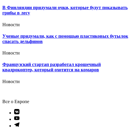
В Финляндии придумали очки, которые будут показывать
грибы в лесу
Новости
Ученые придумали, как с помощью пластиковых бутылок
спасать дельфинов
Новости
Французский стартап разработал крошечный
квадрокоптер, который охотится на комаров
Новости
Все о Европе
Элемент
меню
Элемент
меню
Элемент
меню