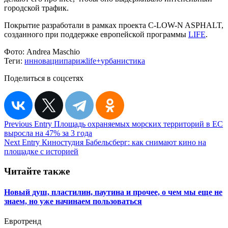
городской трафик.
Покрытие разработали в рамках проекта C-LOW-N ASPHALT,
созданного при поддержке европейской программы
LIFE
.
Фото:
Andrea Maschio
Теги:
инновации
париж
life+
урбанистика
Поделиться в соцсетях
Навигация
Previous Entry
Площадь охраняемых морских территорий в ЕС
выросла на 47% за 3 года
по
Next Entry
Киностудия Бабельсберг: как снимают кино на
записям
площадке с историей
Читайте также
Новый душ, пластилин, паутина и прочее, о чем мы еще не
знаем, но уже начинаем пользоваться
Евротренд