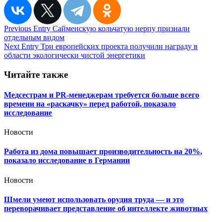
Навигация
Previous Entry
Сайменскую кольчатую нерпу признали
отдельным видом
по
Next Entry
Три европейских проекта получили награду в
записям
области экологически чистой энергетики
Читайте также
Медсестрам и PR-менеджерам требуется больше всего
времени на «раскачку» перед работой, показало
исследование
Новости
Работа из дома повышает производительность на 20%,
показало исследование в Германии
Новости
Шмели умеют использовать орудия труда — и это
переворачивает представление об интеллекте животных