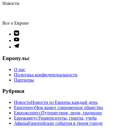
Новости
Все о Европе
Элемент
меню
Элемент
меню
Элемент
меню
Европульс
О нас
Политика конфиденциальности
Партнеры
Рубрики
Новости
Новости из Европы каждый день
Евротренд
Чем живет современное общество
Евроэкспресс
Путешествия, люди, традиции
Еврокампус
Университеты, гранты, учеба
Афиша
Европейские события в твоем городе