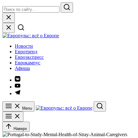
Skip
Search
to
for:
Search
content
Close
Европульс: всё о Европе
Новости
Евротренд
Евроэкспресс
Еврокампус
Афиша
Элемент
меню
Элемент
меню
Элемент
меню
Menu
Search
Наверх