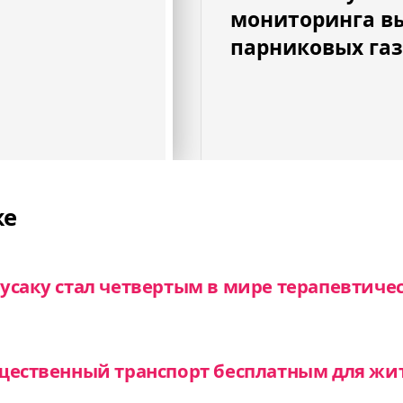
мониторинга в
парниковых га
же
усаку стал четвертым в мире терапевтиче
щественный транспорт бесплатным для жи