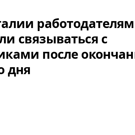
галии работодателям
ли связываться с
иками после оконча
о дня