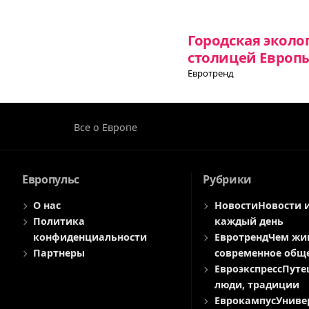
Городская эколо
столицей Европы
Евротренд
Все о Европе
Европульс
Рубрики
О нас
Новости
Новости 
Политика
каждый день
конфиденциальности
Евротренд
Чем жи
Партнеры
современное общ
Евроэкспресс
Путе
люди, традиции
Еврокампус
Униве