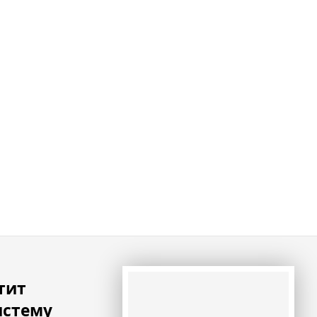
тит
истему