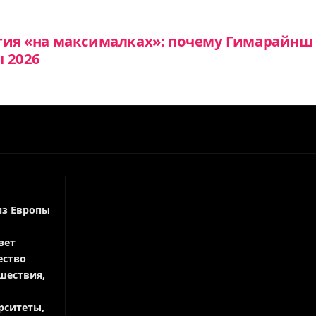
гия «на максималках»: почему Гимарайнш 
 2026
из Европы
вет
ество
шествия,
рситеты,