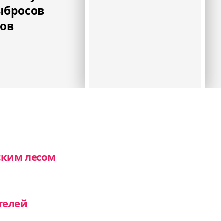
ыбросов
зов
ским лесом
телей