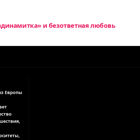
 «динамитка» и безответная любовь
из Европы
вет
ество
шествия,
рситеты,