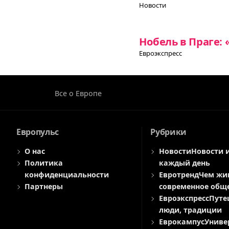
Новости
Нобель в Праге:
Евроэкспресс
Все о Европе
Европульс
Рубрики
О нас
Новости
Новости 
Политика
каждый день
конфиденциальности
Евротренд
Чем жи
Партнеры
современное общ
Евроэкспресс
Путе
люди, традиции
Еврокампус
Униве