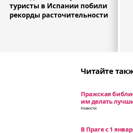
туристы в Испании побили
рекорды расточительности
Читайте так
Пражская библио
им делать лучш
Новости
В Праге с 1 янва