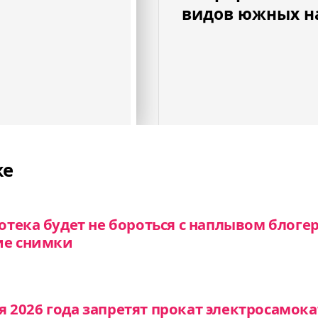
видов южных н
же
тека будет не бороться с наплывом блогер
ие снимки
ря 2026 года запретят прокат электросамок