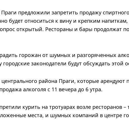
е Праги предложили запретить продажу спиртного
чно будет относиться к вину и крепким напиткам, 
вопрос открытый. Рестораны и бары продолжат по
градить горожан от шумных и разгоряченных алк
 городские законодатели будут обсуждать этой о
х центрального района Праги, которые арендуют
продажа алкоголя с 11 вечера до 6 утра.
апретили курить на тротуарах возле ресторанов – 
оложенные места, и шумных компаний в центре го