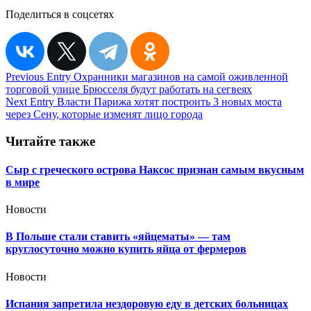
Поделиться в соцсетях
Навигация
Previous Entry
Охранники магазинов на самой оживленной
торговой улице Брюсселя будут работать на сегвеях
по
Next Entry
Власти Парижа хотят построить 3 новых моста
записям
через Сену, которые изменят лицо города
Читайте также
Сыр с греческого острова Наксос признан самым вкусным
в мире
Новости
В Польше стали ставить «яйцематы» — там
круглосуточно можно купить яйца от фермеров
Новости
Испания запретила нездоровую еду в детских больницах