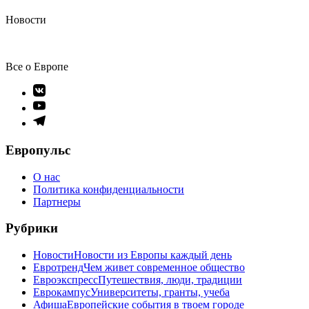
Новости
Все о Европе
Элемент
меню
Элемент
меню
Элемент
меню
Европульс
О нас
Политика конфиденциальности
Партнеры
Рубрики
Новости
Новости из Европы каждый день
Евротренд
Чем живет современное общество
Евроэкспресс
Путешествия, люди, традиции
Еврокампус
Университеты, гранты, учеба
Афиша
Европейские события в твоем городе