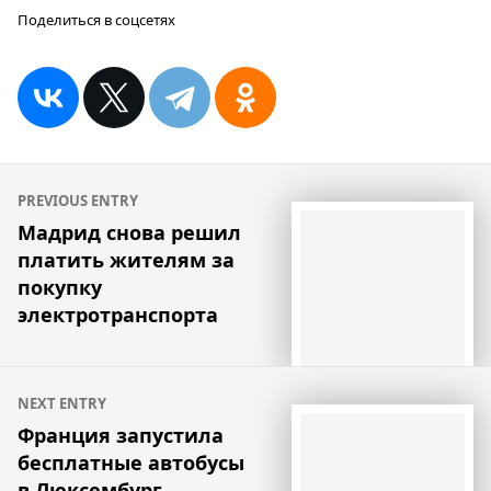
Поделиться в соцсетях
Навигация
PREVIOUS ENTRY
по
Мадрид снова решил
платить жителям за
записям
покупку
электротранспорта
NEXT ENTRY
Франция запустила
бесплатные автобусы
в Люксембург