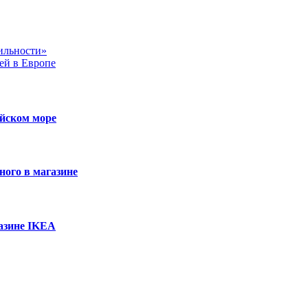
ильности»
ей в Европе
ийском море
ного в магазине
азине IKEA