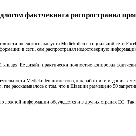
едлогом фактчекинга распространял про
вности шведского аккаунта Mediekollen в социальной сети Faceb
формации в сети, сам распространял недостоверную информацию
11 января. Ее дизайн практически полностью копировал фактчек
ятельности Mediekollen после того, как работники издания замет
, где рассказывалось о том, что в Швеции размещено 50 запретн
ую ложной информации обсуждается и в других странах ЕС. Так,