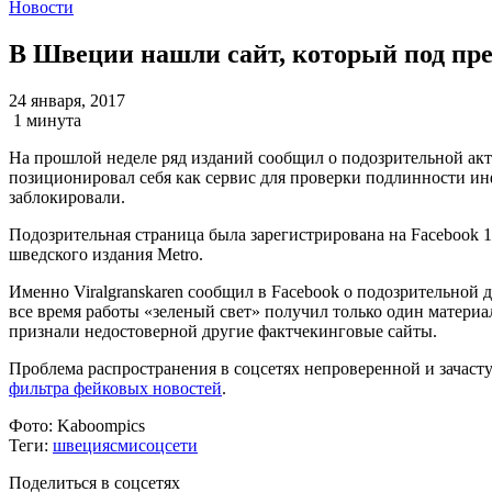
Новости
В Швеции нашли сайт, который под пр
24 января, 2017
1 минута
На прошлой неделе ряд изданий сообщил о подозрительной акти
позиционировал себя как сервис для проверки подлинности ин
заблокировали.
Подозрительная страница была зарегистрирована на Facebook 
шведского издания Metro.
Именно Viralgranskaren сообщил в Facebook о подозрительной де
все время работы «зеленый свет» получил только один материал
признали недостоверной другие фактчекинговые сайты.
Проблема распространения в соцсетях непроверенной и зачаст
фильтра фейковых новостей
.
Фото:
Kaboompics
Теги:
швеция
сми
соцсети
Поделиться в соцсетях