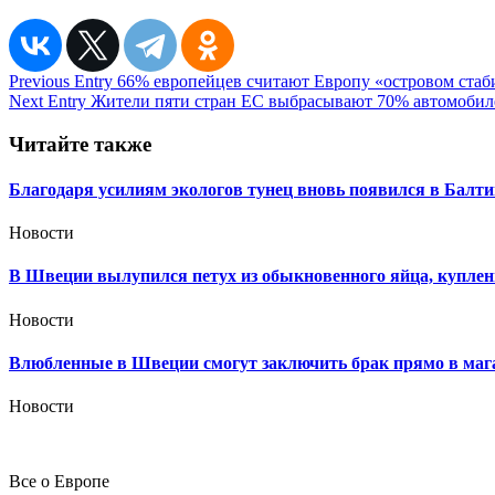
Навигация
Previous Entry
66% европейцев считают Европу «островом стаб
Next Entry
Жители пяти стран ЕС выбрасывают 70% автомобил
по
записям
Читайте также
Благодаря усилиям экологов тунец вновь появился в Балт
Новости
В Швеции вылупился петух из обыкновенного яйца, куплен
Новости
Влюбленные в Швеции смогут заключить брак прямо в маг
Новости
Все о Европе