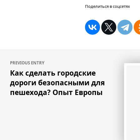
Поделиться в соцсетях
Навигация
PREVIOUS ENTRY
по
Как сделать городские
записям
дороги безопасными для
пешехода? Опыт Европы