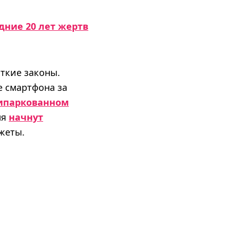
дние 20 лет жертв
ткие законы.
е смартфона за
рипаркованном
ля
начнут
джеты.