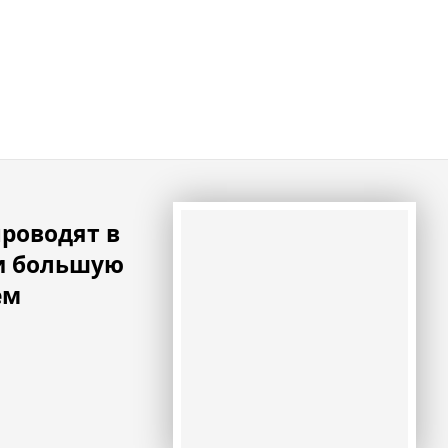
роводят в
и большую
ем