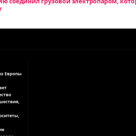
ию соединил грузовой электропаром, кото
т
из Европы
вет
ество
шествия,
рситеты,
ие