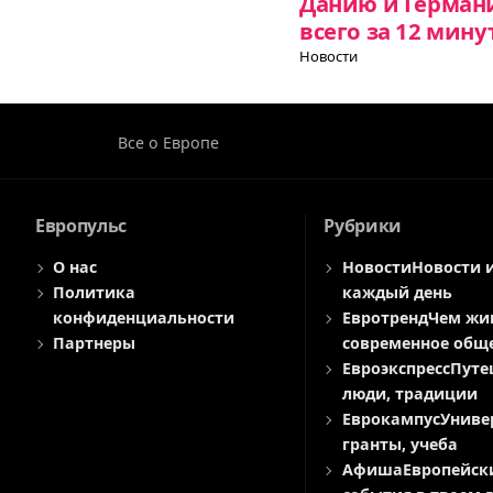
Данию и Герман
всего за 12 мину
Новости
Все о Европе
Европульс
Рубрики
О нас
Новости
Новости 
Политика
каждый день
конфиденциальности
Евротренд
Чем жи
Партнеры
современное общ
Евроэкспресс
Путе
люди, традиции
Еврокампус
Униве
гранты, учеба
Афиша
Европейск