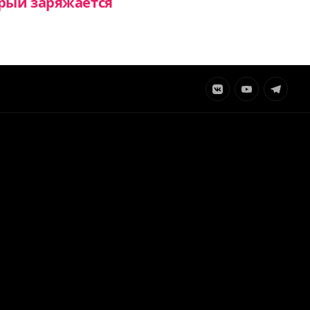
рый заряжается
Элемент
Элемент
Элемент
меню
меню
меню