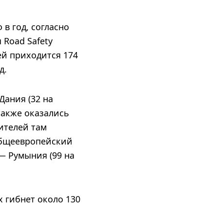
в год, согласно
 Road Safety
ей приходится 174
д.
Дания (32 на
также оказались
ителей там
 общеевропейский
— Румыния (99 на
х гибнет около 130