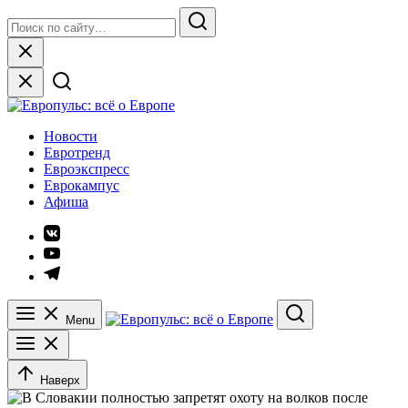
Skip
Search
to
for:
Search
content
Close
Европульс: всё о Европе
Новости
Евротренд
Евроэкспресс
Еврокампус
Афиша
Элемент
меню
Элемент
меню
Элемент
меню
Menu
Search
Наверх