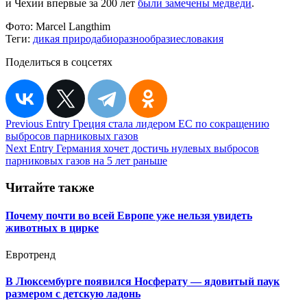
и Чехии впервые за 200 лет
были замечены медведи
.
Фото:
Marcel Langthim
Теги:
дикая природа
биоразнообразие
словакия
Поделиться в соцсетях
Навигация
Previous Entry
Греция стала лидером ЕС по сокращению
выбросов парниковых газов
по
Next Entry
Германия хочет достичь нулевых выбросов
записям
парниковых газов на 5 лет раньше
Читайте также
Почему почти во всей Европе уже нельзя увидеть
животных в цирке
Евротренд
В Люксембурге появился Носферату — ядовитый паук
размером с детскую ладонь