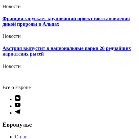
Новости
Франция запускает крупнейший проект восстановления
дикой природы в Альпах
Новости
Австрия выпустит в национальные парки 20 редчайших
карпатских рысей
Новости
Все о Европе
Элемент
меню
Элемент
меню
Элемент
меню
Европульс
О нас