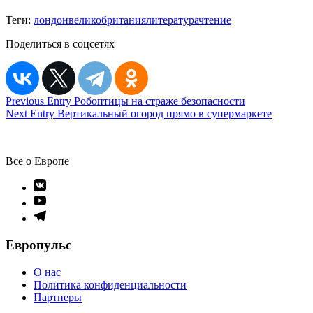
Теги:
лондон
великобритания
литература
чтение
Поделиться в соцсетях
Навигация
Previous Entry
Робоптицы на страже безопасности
Next Entry
Вертикальный огород прямо в супермаркете
по
записям
Все о Европе
Элемент
меню
Элемент
меню
Элемент
меню
Европульс
О нас
Политика конфиденциальности
Партнеры