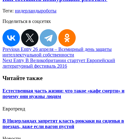
Теги:
нидерланды
роботы
Поделиться в соцсетях
Навигация
Previous Entry
26 апреля – Всемирный день защиты
интеллектуальной собственности
по
Next Entry
В Великобритании стартует Европейский
записям
литературный фестиваль 2016
Читайте также
Естественная часть жизни: что такое «кафе смерти» и
почему они нужны людям
Евротренд
В Нидерландах запретят класть рюкзаки на сиденья в
поездах, даже если вагон пустой
Новости