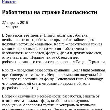
Новости
Робоптицы на страже безопасности
27 апреля, 2016
1 минута
В Университете Твенте (Нидерланды) разработаны
необычные птицы-роботы, которые в ближайшее время
получат настоящее «задание». Robird – практически точная
копия живого сокола, и его миссия – обеспечивать
безопасность аэропортов, фабрик, ферм и других объектов,
отпугивая птиц. Первым таким объектом для
роботизированного сокола станет аэропорт Веце в Германии.
Robird – передовая разработка компании Clear Flight Solutions
при Университете Твенте. Недавно компания получила 1,6
млн евро инвестиций от фонда Cottonwood Euro Technology,
что позволило ей стать мировым лидером в области
разработки робоптиц.
Вопреки кажущейся несерьезности разработки, защита от
птиц – весьма важная сфера, особенно в воздушном
сообщении. Аэропорты тратят на контроль за птичьими
популяциями немало средств. Дикие птицы нередко вредят