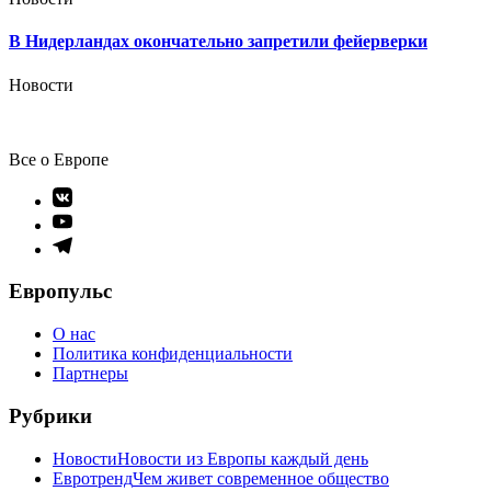
В Нидерландах окончательно запретили фейерверки
Новости
Все о Европе
Элемент
меню
Элемент
меню
Элемент
меню
Европульс
О нас
Политика конфиденциальности
Партнеры
Рубрики
Новости
Новости из Европы каждый день
Евротренд
Чем живет современное общество