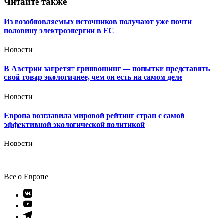
Читайте также
Из возобновляемых источников получают уже почти
половину электроэнергии в ЕС
Новости
В Австрии запретят гринвошинг — попытки представить
свой товар экологичнее, чем он есть на самом деле
Новости
Европа возглавила мировой рейтинг стран с самой
эффективной экологической политикой
Новости
Все о Европе
Элемент
меню
Элемент
меню
Элемент