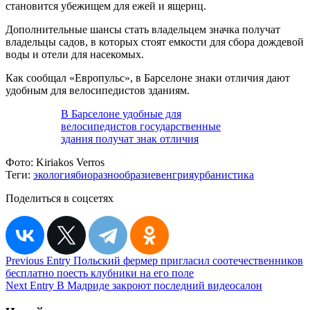
становится убежищем для ежей и ящериц.
Дополнительные шансы стать владельцем значка получат
владельцы садов, в которых стоят емкости для сбора дождевой
воды и отели для насекомых.
Как сообщал «Европульс», в Барселоне знаки отличия дают
удобным для велосипедистов зданиям.
В Барселоне удобные для
велосипедистов государственные
здания получат знак отличия
Фото:
Kiriakos Verros
Теги:
экология
биоразнообразие
венгрия
урбанистика
Поделиться в соцсетях
Навигация
Previous Entry
Польский фермер пригласил соотечественников
бесплатно поесть клубники на его поле
по
Next Entry
В Мадриде закроют последний видеосалон
записям