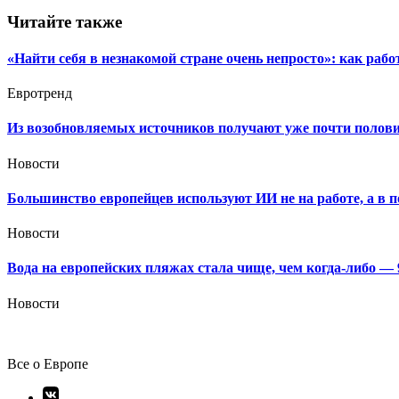
записям
Читайте также
«Найти себя в незнакомой стране очень непросто»: как раб
Евротренд
Из возобновляемых источников получают уже почти полови
Новости
Большинство европейцев используют ИИ не на работе, а в 
Новости
Вода на европейских пляжах стала чище, чем когда-либо —
Новости
Все о Европе
Элемент