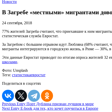
Новости
В Загребе «местными» мигрантами дово
24 сентября, 2018
77% жителей Загреба считают, что приехавшие к ним мигранты
статистическая служба Евростат.
За Загребом с большим отрывом идут Любляна (68% считают, ч
мигранты интегрируются в городскую жизнь, в Риме — 30%, 
Эти данные Евростат приводит по итогам опроса жителей 32 ев
школами
.
Фото:
Unsplash
Теги:
статистика
евростат
Поделиться в соцсетях
Навигация
Previous Entry
Порт Дублина признан лучшим в мире
Next Entry
E-book для тех, кто хочет поучиться в Европе
по