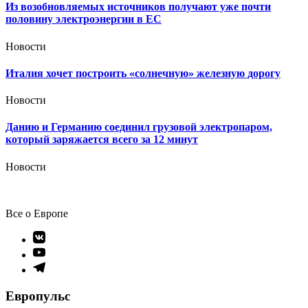
Из возобновляемых источников получают уже почти
половину электроэнергии в ЕС
Новости
Италия хочет построить «солнечную» железную дорогу
Новости
Данию и Германию соединил грузовой электропаром,
который заряжается всего за 12 минут
Новости
Все о Европе
Элемент
меню
Элемент
меню
Элемент
меню
Европульс