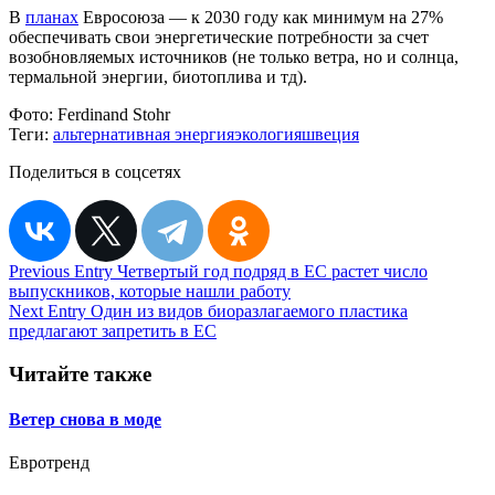
В
планах
Евросоюза — к 2030 году как минимум на 27%
обеспечивать свои энергетические потребности за счет
возобновляемых источников (не только ветра, но и солнца,
термальной энергии, биотоплива и тд).
Фото:
Ferdinand Stohr
Теги:
альтернативная энергия
экология
швеция
Поделиться в соцсетях
Навигация
Previous Entry
Четвертый год подряд в ЕС растет число
выпускников, которые нашли работу
по
Next Entry
Один из видов биоразлагаемого пластика
записям
предлагают запретить в ЕС
Читайте также
Ветер снова в моде
Евротренд