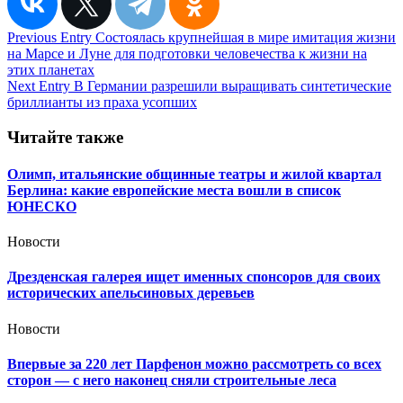
Навигация
Previous Entry
Состоялась крупнейшая в мире имитация жизни
на Марсе и Луне для подготовки человечества к жизни на
по
этих планетах
записям
Next Entry
В Германии разрешили выращивать синтетические
бриллианты из праха усопших
Читайте также
Олимп, итальянские общинные театры и жилой квартал
Берлина: какие европейские места вошли в список
ЮНЕСКО
Новости
Дрезденская галерея ищет именных спонсоров для своих
исторических апельсиновых деревьев
Новости
Впервые за 220 лет Парфенон можно рассмотреть со всех
сторон — с него наконец сняли строительные леса