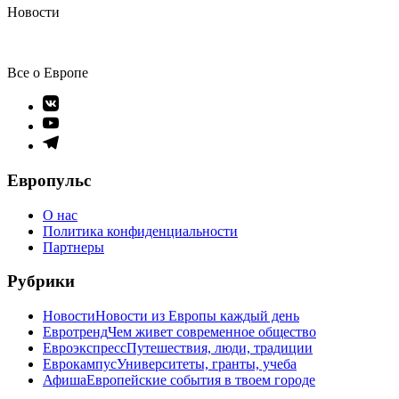
Новости
Все о Европе
Элемент
меню
Элемент
меню
Элемент
меню
Европульс
О нас
Политика конфиденциальности
Партнеры
Рубрики
Новости
Новости из Европы каждый день
Евротренд
Чем живет современное общество
Евроэкспресс
Путешествия, люди, традиции
Еврокампус
Университеты, гранты, учеба
Афиша
Европейские события в твоем городе