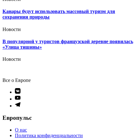
Канары будут использовать массовый туризм для
сохранения природы
Новости
В популярной у туристов французской деревне появилась
«Улица тишины»
Новости
Все о Европе
Элемент
меню
Элемент
меню
Элемент
меню
Европульс
О нас
Политика конфиденциальности