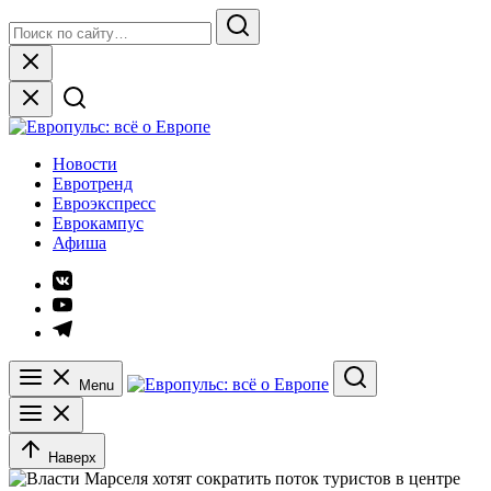
Skip
Search
to
for:
Search
content
Close
Европульс: всё о Европе
Новости
Евротренд
Евроэкспресс
Еврокампус
Афиша
Элемент
меню
Элемент
меню
Элемент
меню
Menu
Search
Наверх