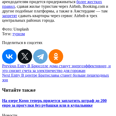
арендодателям придется придерживаться
более жестких
правил
, сдавая жилье туристам через Airbnb, Booking.com и
другие подобные платформы, а также в Амстердаме — там
запретят
сдавать квартиры через сервис Airbnb в трех
центральных районах города.
Фото:
Unsplash
Теги:
туризм
Поделиться в соцсетях
Навигация
Previous Entry
В Брюсселе дома станут энергоэффективнее, и
это снизит счета за электричество для горожан
по
Next Entry
В центре Братиславы станет больше пешеходных
записям
зон
Читайте также
На озере Комо теперь придется заплатить штраф до 200
евро за прогулки без рубашки или в купальнике
Новости