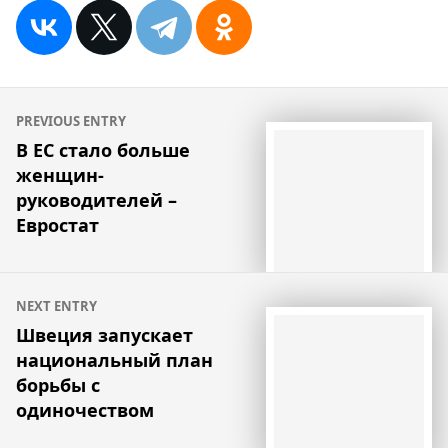
Навигация
PREVIOUS ENTRY
по
В ЕС стало больше
женщин-
записям
руководителей –
Евростат
NEXT ENTRY
Швеция запускает
национальный план
борьбы с
одиночеством