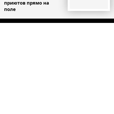
приютов прямо на
поле
Все о Европе
Элемент
Элемент
Элемент
меню
меню
меню
Европульс
О нас
Политика конфиденциальности
Партнеры
Рубрики