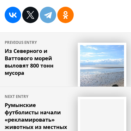
Навигация
PREVIOUS ENTRY
по
Из Северного и
Ваттового морей
записям
выловят 800 тонн
мусора
NEXT ENTRY
Румынские
футболисты начали
«рекламировать»
животных из местных