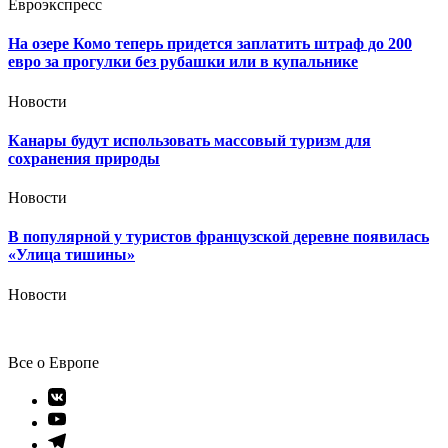
Евроэкспресс
На озере Комо теперь придется заплатить штраф до 200
евро за прогулки без рубашки или в купальнике
Новости
Канары будут использовать массовый туризм для
сохранения природы
Новости
В популярной у туристов французской деревне появилась
«Улица тишины»
Новости
Все о Европе
Элемент
меню
Элемент
меню
Элемент