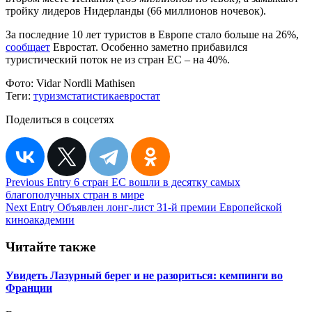
тройку лидеров Нидерланды (66 миллионов ночевок).
За последние 10 лет туристов в Европе стало больше на 26%,
сообщает
Евростат. Особенно заметно прибавился
туристический поток не из стран ЕС – на 40%.
Фото:
Vidar Nordli Mathisen
Теги:
туризм
статистика
евростат
Поделиться в соцсетях
Навигация
Previous Entry
6 стран ЕС вошли в десятку самых
благополучных стран в мире
по
Next Entry
Объявлен лонг-лист 31-й премии Европейской
записям
киноакадемии
Читайте также
Увидеть Лазурный берег и не разориться: кемпинги во
Франции