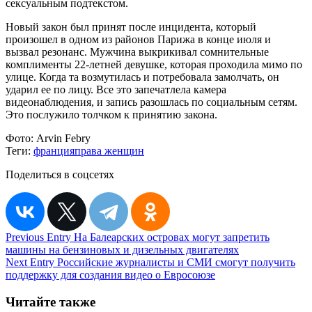
сексуальным подтекстом.
Новый закон был принят после инцидента, который
произошел в одном из районов Парижа в конце июля и
вызвал резонанс. Мужчина выкрикивал сомнительные
комплименты 22-летней девушке, которая проходила мимо по
улице. Когда та возмутилась и потребовала замолчать, он
ударил ее по лицу. Все это запечатлела камера
видеонаблюдения, и запись разошлась по социальным сетям.
Это послужило толчком к принятию закона.
Фото:
Arvin Febry
Теги:
франция
права женщин
Поделиться в соцсетях
Навигация
Previous Entry
На Балеарских островах могут запретить
машины на бензиновых и дизельных двигателях
по
Next Entry
Российские журналисты и СМИ cмогут получить
записям
поддержку для создания видео о Евросоюзе
Читайте также