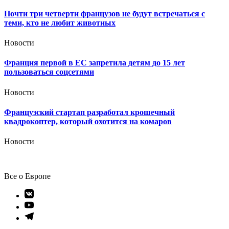
Почти три четверти французов не будут встречаться с
теми, кто не любит животных
Новости
Франция первой в ЕС запретила детям до 15 лет
пользоваться соцсетями
Новости
Французский стартап разработал крошечный
квадрокоптер, который охотится на комаров
Новости
Все о Европе
Элемент
меню
Элемент
меню
Элемент
меню