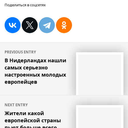
Поделиться в соцсетях
Навигация
PREVIOUS ENTRY
по
В Нидерландах нашли
самых серьезно
записям
настроенных молодых
европейцев
NEXT ENTRY
Жители какой
европейской страны
пьют больше всего