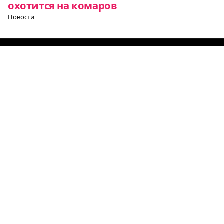
охотится на комаров
Новости
Все о Европе
Элемент
Элемент
Элемент
меню
меню
меню
Европульс
О нас
Политика конфиденциальности
Партнеры
Рубрики