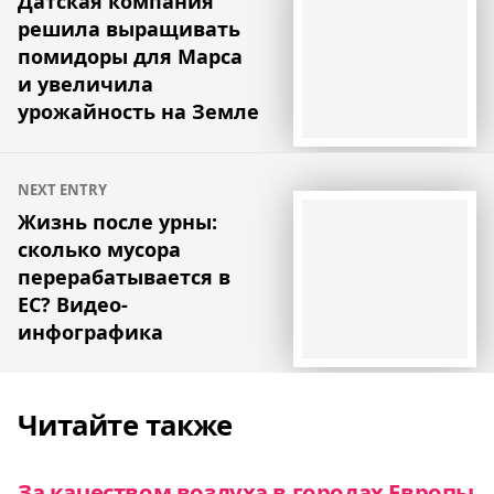
Датская компания
решила выращивать
записям
помидоры для Марса
и увеличила
урожайность на Земле
NEXT ENTRY
Жизнь после урны:
сколько мусора
перерабатывается в
ЕС? Видео-
инфографика
Читайте также
За качеством воздуха в городах Европы