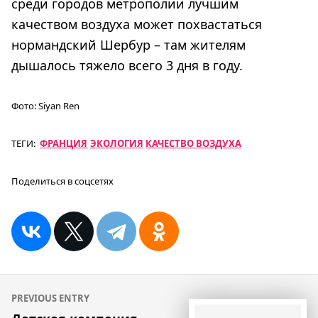
среди городов метрополии лучшим
качеством воздуха может похвастаться
нормандский Шербур – там жителям
дышалось тяжело всего 3 дня в году.
Фото:
Siyan Ren
ТЕГИ:
ФРАНЦИЯ
ЭКОЛОГИЯ
КАЧЕСТВО ВОЗДУХА
Поделиться в соцсетях
Навигация
PREVIOUS ENTRY
по