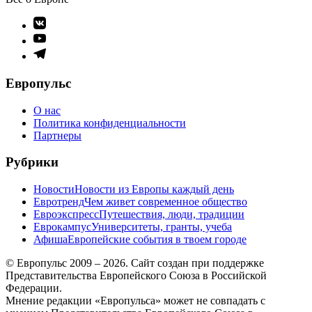
Элемент
меню
Элемент
меню
Элемент
меню
Европульс
О нас
Политика конфиденциальности
Партнеры
Рубрики
Новости
Новости из Европы каждый день
Евротренд
Чем живет современное общество
Евроэкспресс
Путешествия, люди, традиции
Еврокампус
Университеты, гранты, учеба
Афиша
Европейские события в твоем городе
© Европульс 2009 – 2026. Сайт создан при поддержке
Представительства Европейского Союза в Российской
Федерации.
Мнение редакции «Европульса» может не совпадать с