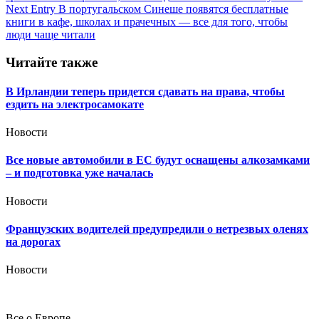
по
Next Entry
В португальском Синеше появятся бесплатные
записям
книги в кафе, школах и прачечных — все для того, чтобы
люди чаще читали
Читайте также
В Ирландии теперь придется сдавать на права, чтобы
ездить на электросамокате
Новости
Все новые автомобили в ЕС будут оснащены алкозамками
– и подготовка уже началась
Новости
Французских водителей предупредили о нетрезвых оленях
на дорогах
Новости
Все о Европе