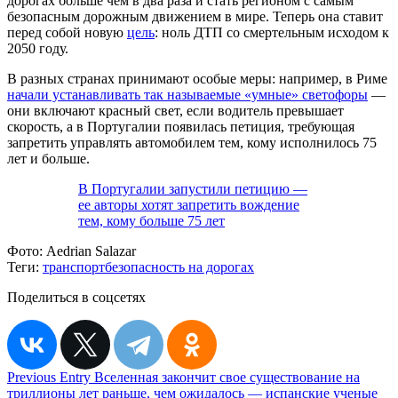
дорогах больше чем в два раза и стать регионом с самым
безопасным дорожным движением в мире. Теперь она ставит
перед собой новую
цель
: ноль ДТП со смертельным исходом к
2050 году.
В разных странах принимают особые меры: например, в Риме
начали устанавливать так называемые «умные» светофоры
—
они включают красный свет, если водитель превышает
скорость, а в Португалии появилась петиция, требующая
запретить управлять автомобилем тем, кому исполнилось 75
лет и больше.
В Португалии запустили петицию —
ее авторы хотят запретить вождение
тем, кому больше 75 лет
Фото:
Aedrian Salazar
Теги:
транспорт
безопасность на дорогах
Поделиться в соцсетях
Навигация
Previous Entry
Вселенная закончит свое существование на
триллионы лет раньше, чем ожидалось — испанские ученые