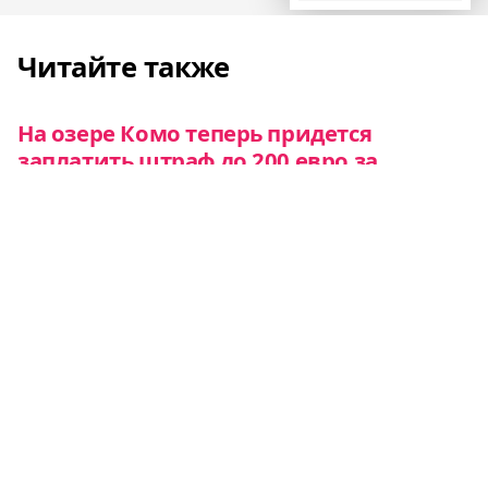
Читайте также
На озере Комо теперь придется
заплатить штраф до 200 евро за
прогулки без рубашки или в
купальнике
Новости
Канары будут использовать массовый
туризм для сохранения природы
Новости
В популярной у туристов французской
деревне появилась «Улица тишины»
Новости