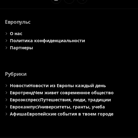
Элемент
Элемент
Элемент
меню
меню
меню
Европульс
О нас
Политика конфиденциальности
Партнеры
Рубрики
Новости
Новости из Европы каждый день
Евротренд
Чем живет современное общество
Евроэкспресс
Путешествия, люди, традиции
Еврокампус
Университеты, гранты, учеба
Афиша
Европейские события в твоем городе