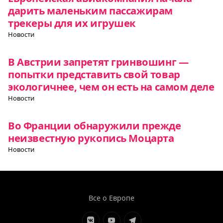
дарить маленьким пассажирам
трекеры для их игрушек
Новости
В Австрии запретят гринвошинг —
попытки представить свой товар
экологичнее, чем он есть на самом деле
Новости
Во Франции обнаружили прежде
неизвестную рукопись Моцарта
Новости
Все о Европе