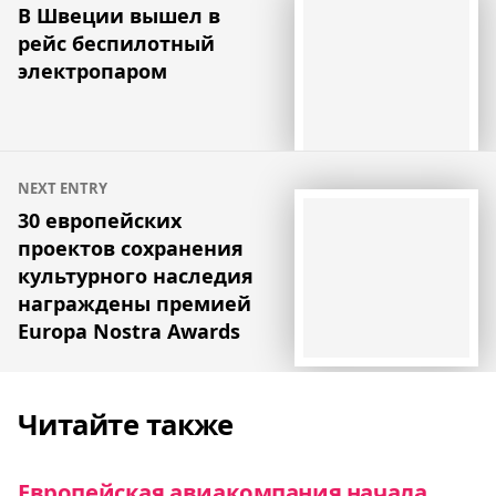
по
В Швеции вышел в
рейс беспилотный
записям
электропаром
NEXT ENTRY
30 европейских
проектов сохранения
культурного наследия
награждены премией
Europa Nostra Awards
Читайте также
Европейская авиакомпания начала