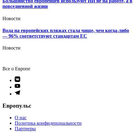
Большинство европейцев используют ИИ не на работе, а в
повседневной жизни
Новости
Вода на европейских пляжах стала чище, чем когда-либо
— 96% соответствуют стандартам ЕС
Новости
Все о Европе
Элемент
меню
Элемент
меню
Элемент
меню
Европульс
О нас
Политика конфиденциальности
Партнеры