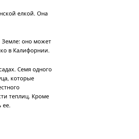
нской елкой. Она
 Земле: оно может
ько в Калифорнии.
садах. Семя одного
уца, которые
естного
сти теплиц. Кроме
ь ее.