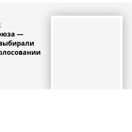
к
оюза —
 выбирали
голосовании