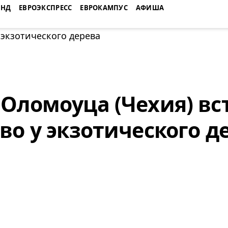
ЕНД
ЕВРОЭКСПРЕСС
ЕВРОКАМПУС
АФИША
Оломоуца (Чехия) вс
во у экзотического д