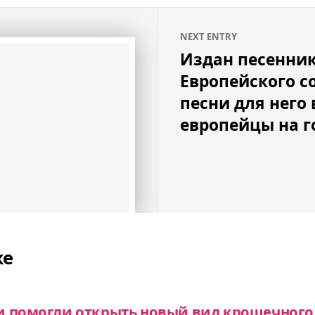
NEXT ENTRY
Издан песенни
Европейского с
песни для него
европейцы на 
же
и помогли открыть новый вид крошечного