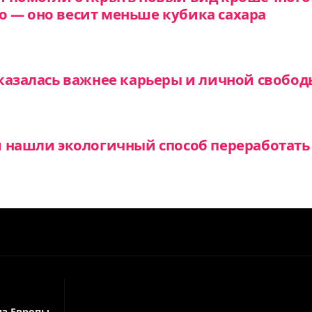
 — оно весит меньше кубика сахара
казалась важнее карьеры и личной свобод
и нашли экологичный способ переработат
й
из Европы