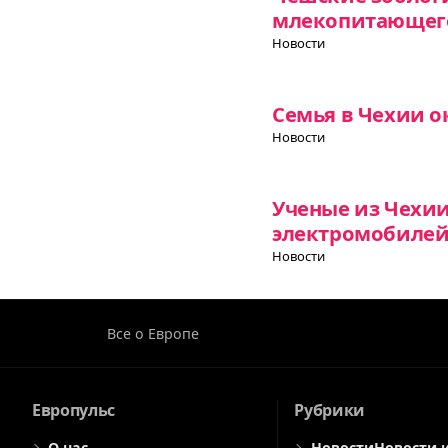
млекопитающего
Новости
Семья в Чехии о
Новости
Ученые из Чехи
электромобиле
Новости
Все о Европе
Европульс
Рубрики
О нас
Новости
Новости 