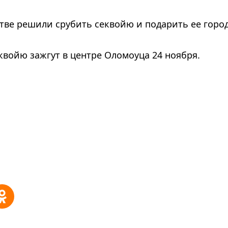
тве решили срубить секвойю и подарить ее город
квойю зажгут в центре Оломоуца 24 ноября.