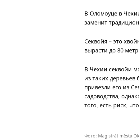
В Оломоуце в Чехии
заменит традицион
Секвойя – это хвой
вырасти до 80 метр
В Чехии секвойи мо
из таких деревьев 
привезли его из С
садоводства, однак
того, есть риск, ч
Фото: Magistrát města O