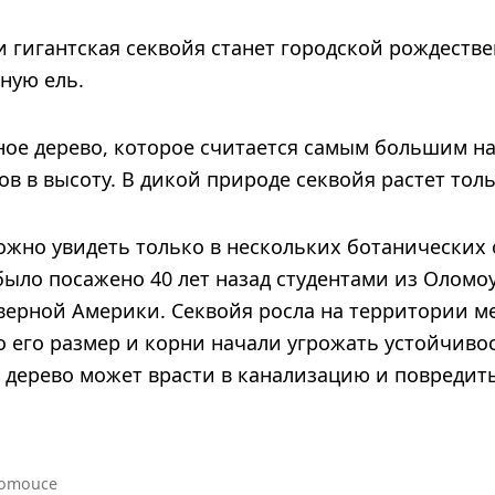
 гигантская секвойя станет городской рождестве
ную ель.
ное дерево, которое считается самым большим на
ов в высоту. В дикой природе секвойя растет тол
жно увидеть только в нескольких ботанических 
было посажено 40 лет назад студентами из Оломо
еверной Америки. Секвойя росла на территории м
о его размер и корни начали угрожать устойчиво
то дерево может врасти в канализацию и повредит
lomouce