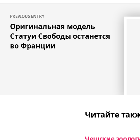
Навигация
PREVIOUS ENTRY
по
Оригинальная модель
записям
Статуи Свободы останется
во Франции
Читайте так
Чешские зоолог