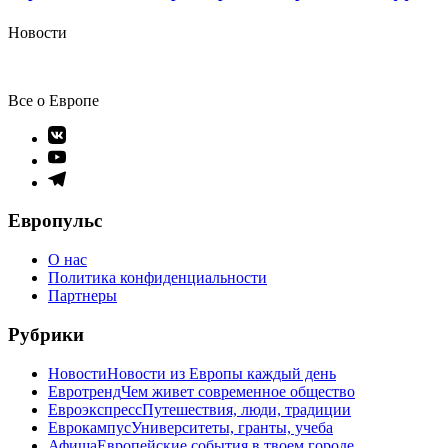
Новости
Все о Европе
Элемент
меню
Элемент
меню
Элемент
меню
Европульс
О нас
Политика конфиденциальности
Партнеры
Рубрики
Новости
Новости из Европы каждый день
Евротренд
Чем живет современное общество
Евроэкспресс
Путешествия, люди, традиции
Еврокампус
Университеты, гранты, учеба
Афиша
Европейские события в твоем городе