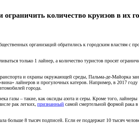
ограничить количество круизов в их го
щественных организаций обратились к городским властям с про
ливаться только 1 лайнер, а количество туристов просят ограни
ранспорта и охраны окружающей среды, Пальма-де-Майорка зани
«вина» лайнеров и прогулочных катеров. Например, в 2017 году
автомобилей города.
ека газы – такие, как оксиды азота и серы. Кроме того, лайне
числе рак легких,
признанный
самой смертельной формой рака в
брала больше 8 тысяч подписей. Если ее поддержат 10 тысяч челов