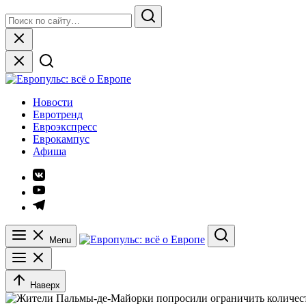
Skip
Search
to
for:
Search
content
Close
Европульс: всё о Европе
Новости
Евротренд
Евроэкспресс
Еврокампус
Афиша
Элемент
меню
Элемент
меню
Элемент
меню
Menu
Search
Наверх