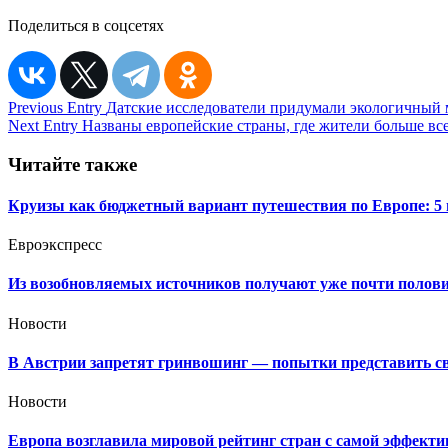
Поделиться в соцсетях
Навигация
Previous Entry
Датские исследователи придумали экологичный
Next Entry
Названы европейские страны, где жители больше все
по
записям
Читайте также
Круизы как бюджетный вариант путешествия по Европе: 5
Евроэкспресс
Из возобновляемых источников получают уже почти полови
Новости
В Австрии запретят гринвошинг — попытки представить сво
Новости
Европа возглавила мировой рейтинг стран с самой эффекти