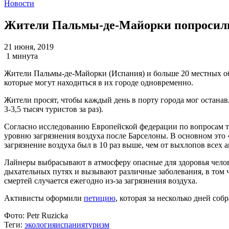
Новости
Жители Пальмы-де-Майорки попросили 
21 июня, 2019
1 минута
Жители Пальмы-де-Майорки (Испания) и больше 20 местных об
которые могут находиться в их городе одновременно.
Жители просят, чтобы каждый день в порту города мог останав
3-3,5 тысяч туристов за раз).
Согласно исследованию Европейской федерации по вопросам т
уровню загрязнения воздуха после Барселоны. В основном это 
загрязнение воздуха был в 10 раз выше, чем от выхлопов всех 
Лайнеры выбрасывают в атмосферу опасные для здоровья челов
дыхательных путях и вызывают различные заболевания, в том 
смертей случается ежегодно из-за загрязнения воздуха.
Активисты оформили
петицию
, которая за несколько дней со
Фото:
Petr Ruzicka
Теги:
экология
испания
туризм