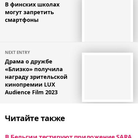
по
В финских школах
могут запретить
записям
смартфоны
NEXT ENTRY
Драма о дружбе
«Близко» получила
награду зрительской
кинопремии LUX
Audience Film 2023
Читайте также
В Бельгии тестируют приложение SARA