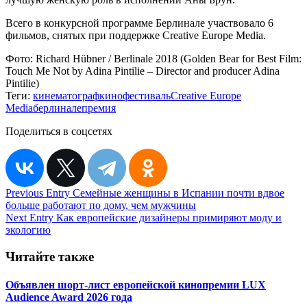
Всего в конкурсной программе Берлинале участвовало 6
фильмов, снятых при поддержке Creative Europe Media.
Фото:
Richard Hübner / Berlinale 2018 (Golden Bear for Best Film:
Touch Me Not by Adina Pintilie – Director and producer Adina
Pintilie)
Теги:
кинематограф
кинофестиваль
Creative Europe
Media
берлинале
премия
Поделиться в соцсетях
Навигация
Previous Entry
Семейные женщины в Испании почти вдвое
больше работают по дому, чем мужчины
по
Next Entry
Как европейские дизайнеры примиряют моду и
записям
экологию
Читайте также
Объявлен шорт-лист европейской кинопремии LUX
Audience Award 2026 года