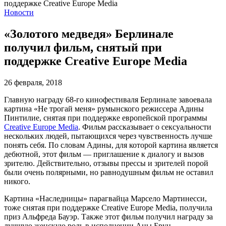
Новости
«Золотого медведя» Берлинале
получил фильм, снятый при
поддержке Creative Europe Media
26 февраля, 2018
Главную награду 68-го кинофестиваля Берлинале завоевала
картина «Не трогай меня» румынского режиссера Адины
Пинтилие, снятая при поддержке европейской программы
Creative Europe Media
. Фильм рассказывает о сексуальности
нескольких людей, пытающихся через чувственность лучше
понять себя. По словам Адины, для которой картина является
дебютной, этот фильм — приглашение к диалогу и вызов
зрителю. Действительно, отзывы прессы и зрителей порой
были очень полярными, но равнодушным фильм не оставил
никого.
Картина «Наследницы» парагвайца Марсело Мартинесси,
тоже снятая при поддержке Creative Europe Media, получила
приз Альфреда Бауэр. Также этот фильм получил награду за
лучшую женскую роль в исполнении Аны Брун.