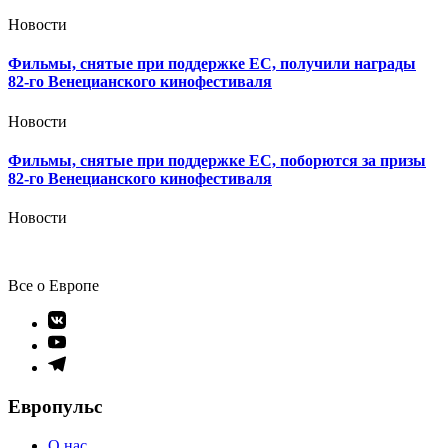
Новости
Фильмы, снятые при поддержке ЕС, получили награды
82-го Венецианского кинофестиваля
Новости
Фильмы, снятые при поддержке ЕС, поборются за призы
82-го Венецианского кинофестиваля
Новости
Все о Европе
Элемент
меню
Элемент
меню
Элемент
меню
Европульс
О нас